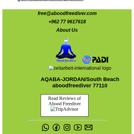
free@aboodfreediver.com
+962 77 9617618
About Us
AQABA-JORDAN/South Beach
aboodfreediver 77110
Read Reviews of
Abood Freediver