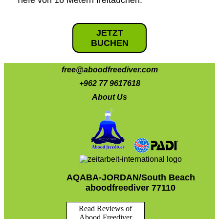
Tiefe von 16 Metern freitauchen.
JETZT
BUCHEN
free@aboodfreediver.com
+962 77 9617618
About Us
AQABA-JORDAN/South Beach
aboodfreediver 77110
Read Reviews of
Abood Freediver