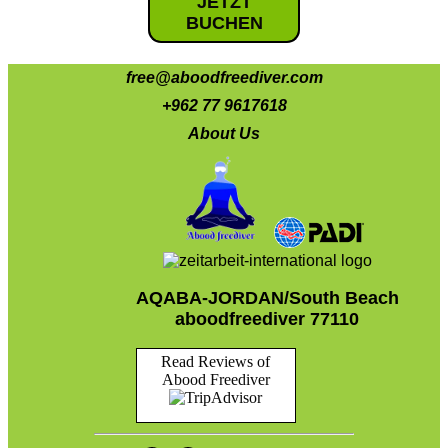
JETZT
BUCHEN
free@aboodfreediver.com
+962 77 9617618
About Us
AQABA-JORDAN/South Beach
aboodfreediver 77110
Read Reviews of
Abood Freediver