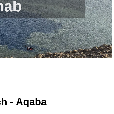
hab
ch - Aqaba