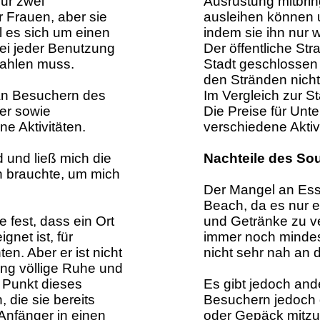
ur zwei
Ausrüstung mitbrin
 Frauen, aber sie
ausleihen können
l es sich um einen
indem sie ihn nur 
bei jeder Benutzung
Der öffentliche Str
ahlen muss.
Stadt geschlossen i
den Stränden nicht,
 an Besuchern des
Im Vergleich zur St
er sowie
Die Preise für Unt
e Aktivitäten.
verschiedene Aktivi
 und ließ mich die
Nachteile des So
ch brauchte, um mich
Der Mangel an Ess
Beach, da es nur e
e fest, dass ein Ort
und Getränke zu ve
gnet ist, für
immer noch mindes
en. Aber er ist nicht
nicht sehr nah an 
ang völlige Ruhe und
 Punkt dieses
Es gibt jedoch ande
 die sie bereits
Besuchern jedoch d
Anfänger in einen
oder Gepäck mitzu