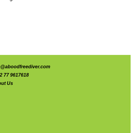
e@aboodfreediver.com
2 77 9617618
ut Us