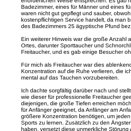
erforderlichen Weise entsprechen. Es gab n
Badezimmer, eines für Männer und eines für
waren nicht gut gepflegt und sauber, obwoh
kostenpflichtigen Service handelt, da man 
des Badezimmers 25 ägyptische Pfund bez
Ein weiterer Hinweis war die große Anzahl
Ortes, darunter Sporttaucher und Schnorchl
Freitaucher, und es gab einige Besucher ohn
Für mich als Freitaucher war dies ablenkend
Konzentration auf die Ruhe verlieren, die i
mental auf das Tauchen vorzubereiten.
Ich dachte sorgfältig darüber nach und stellt
wie dieser für professionelle Freitaucher geei
diejenigen, die große Tiefen erreichen möcht
für Anfänger geeignet, da Anfänger am Anf
größere Konzentration benötigen, um jeden
Sports zu lernen. Zusätzlich zu den Ängsten,
haben, versetzt diese unmerkliche Störung 