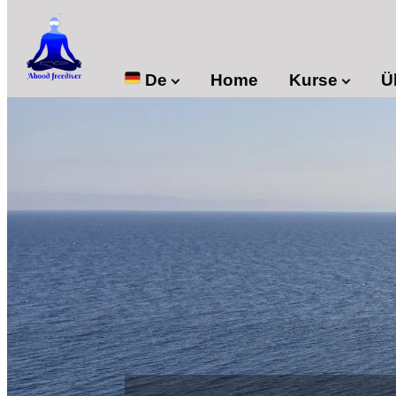

De
Home
Kurse
Ü