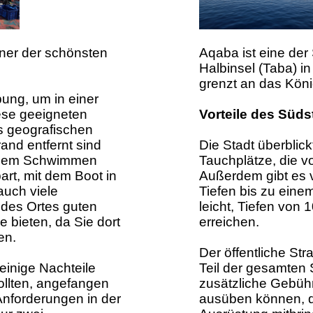
iner der schönsten
Aqaba ist eine der
Halbinsel (Taba) in
grenzt an das Köni
ung, um in einer
iese geeigneten
Vorteile des Süds
s geografischen
and entfernt sind
Die Stadt überblic
it dem Schwimmen
Tauchplätze, die vo
rt, mit dem Boot in
Außerdem gibt es v
auch viele
Tiefen bis zu eine
 des Ortes guten
leicht, Tiefen vo
 bieten, da Sie dort
erreichen.
en.
Der öffentliche St
einige Nachteile
Teil der gesamten 
ollten, angefangen
zusätzliche Gebüh
nforderungen in der
ausüben können, d