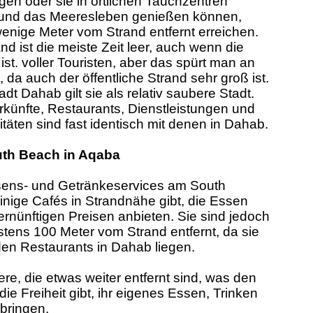
gen oder sie in örtlichen Tauchzentren
 und das Meeresleben genießen können,
wenige Meter vom Strand entfernt erreichen.
and ist die meiste Zeit leer, auch wenn die
st. voller Touristen, aber das spürt man an
 da auch der öffentliche Strand sehr groß ist.
adt Dahab gilt sie als relativ saubere Stadt.
erkünfte, Restaurants, Dienstleistungen und
täten sind fast identisch mit denen in Dahab.
uth Beach in Aqaba
ens- und Getränkeservices am South
inige Cafés in Strandnähe gibt, die Essen
rnünftigen Preisen anbieten. Sie sind jedoch
tens 100 Meter vom Strand entfernt, da sie
den Restaurants in Dahab liegen.
re, die etwas weiter entfernt sind, was den
ie Freiheit gibt, ihr eigenes Essen, Trinken
bringen.