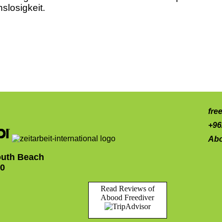
losigkeit.
fre
+96
Abo
uth Beach
10
Read Reviews of
Abood Freediver