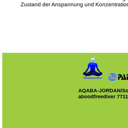
Zustand der Anspannung und Konzentrations
AQABA-JORDAN/So
aboodfreediver 771