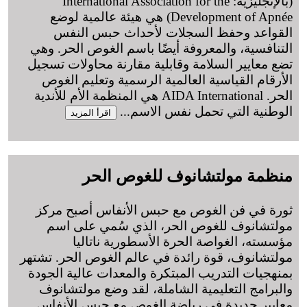
(بالإنجليزية: International Association for the
Development of Apnée) هي هيئة عالمية لوضع
القواعد وحفظ السجلات لأحداث حبس النفس
التنافسية، والمعروفة أيضًا باسم الغوص الحر. وهي
تضع معايير السلامة وقابلية مقارنة محاولات تسجيل
الأرقام القياسية العالمية الرسمية وتعليم الغوص
الحر. AIDA International هي المنظمة الأم للأندية
الوطنية التي تحمل نفس الاسم
...
اقرأ المزيد
منظمة مولتشانوف للغوص الحر
ثورة في فن الغوص مع حبس الأنفاس أصبح مركز
مولتشانوف للغوص الحر، الذي سُمي على اسم
مؤسسته، الغواصة الحرة الأسطورية ناتاليا
مولتشانوف، قوة رائدة في عالم الغوص الحر. تشتهر
بمنهجيات التدريب المبتكرة والمعدات عالية الجودة
والبرامج التعليمية الشاملة، لقد وضع مولتشانوف
معايير جديدة في رياضة الغوص مع حبس الأنفاس
...