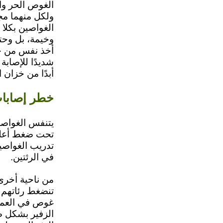
الغوص الحر وا
ولكل منهما مج
الغواصين بكلا
وخيمة، بل وحتى
أخذ نفس من خز
شديدًا للإصابة 
أبدًا من خزان 
خطر إصابات
يتنفس الغواصون
تحت ضغط أعلى 
تدريب الغواصي
في الرئتين.
من ناحية أخرى
تنضغط رئاتهم أ
غوص في العمق،
الزفير بشكل صح