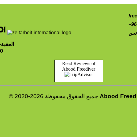
fre
+96
نحن
العقبة
10
Read Reviews of
Abood Freediver
Abood Freed
© 2020-2026 جميع الحقوق محفوظة