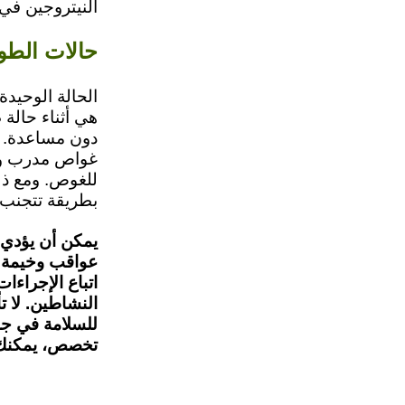
النيتروجين في
حالات الطوا
الحالة الوحيدة
هي أثناء حالة
دون مساعدة. ف
غواص مدرب وأن
للغوص. ومع ذلك
بطريقة تتجنب م
يمكن أن يؤدي 
عواقب وخيمة. ي
اتباع الإجراءا
النشاطين. لا تأ
للسلامة في جم
تخصص، يمكنك ا