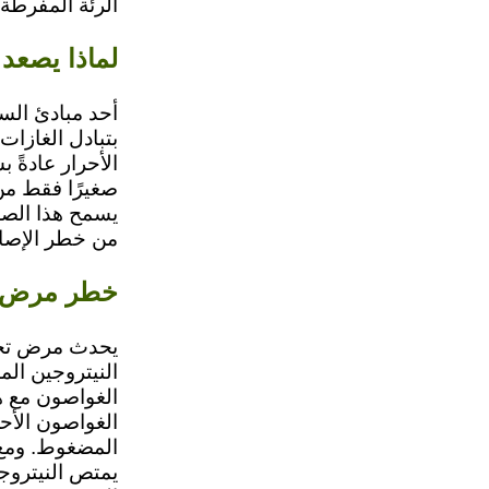
الرئة المفرطة 
لماذا يصعد
أحد مبادئ الس
بتبادل الغاز
الأحرار عادةً
صغيرًا فقط من
يسمح هذا الصعو
من خطر الإصا
خطر مرض 
النيتروجين ال
الغواصون مع ه
الغواصون الأح
المضغوط. ومع 
يمتص النيتروج