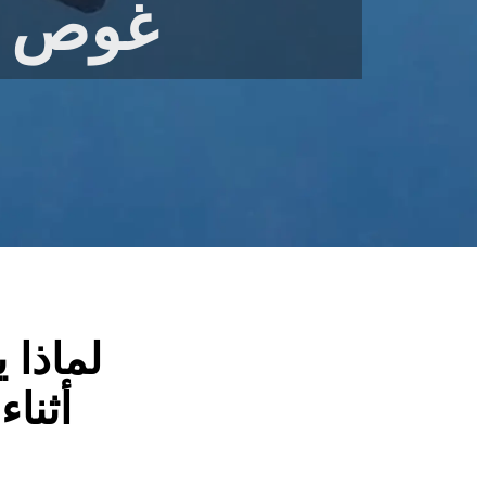
غوص ا
لماذا 
أثناء