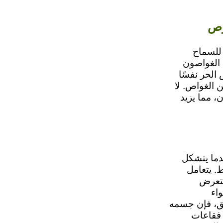
وص
 للسماح
الغواصون
الحر نفسًا
 الغواص. لا
، مما يزيد
ت"، عندما يتشكل
. يتعامل
يتعرض
اء
مق، فإن جسمه
 فقاعات