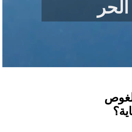
لحر
الغوص
اية؟