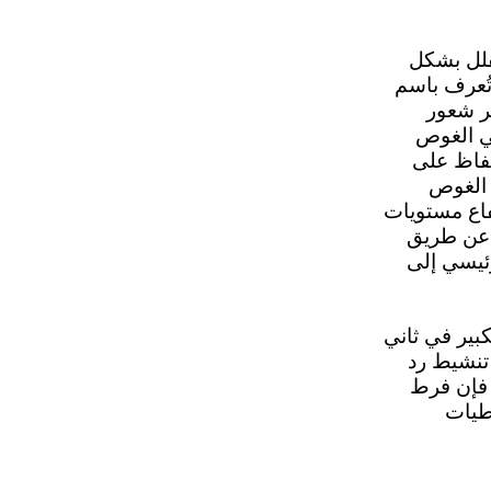
قلل بشكل
 (وهي حالة تُعرف باسم
ير شعور
في الغوص
حفاظ على
 الغوص
تفاع مستويات
هلاك الأكسجين عن طريق
ئيسي إلى
بير في ثاني
 تنشيط رد
 فإن فرط
طيات