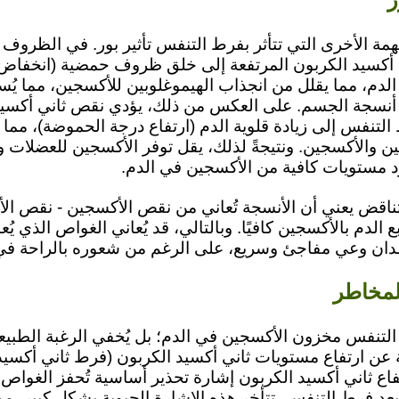
همة الأخرى التي تتأثر بفرط التنفس تأثير بور. في الظروف ال
 أكسيد الكربون المرتفعة إلى خلق ظروف حمضية (انخفاض
لدم، مما يقلل من انجذاب الهيموغلوبين للأكسجين، مما يُس
أنسجة الجسم. على العكس من ذلك، يؤدي نقص ثاني أكسيد
التنفس إلى زيادة قلوية الدم (ارتفاع درجة الحموضة)، مما ي
ين والأكسجين. ونتيجةً لذلك، يقل توفر الأكسجين للعضلات و
 مستويات كافية من الأكسجين في الدم.
تناقض يعني أن الأنسجة تُعاني من نقص الأكسجين - نقص ال
ع الدم بالأكسجين كافيًا. وبالتالي، قد يُعاني الغواص الذي ي
دان وعي مفاجئ وسريع، على الرغم من شعوره بالراحة في
لمخاطر
 التنفس مخزون الأكسجين في الدم؛ بل يُخفي الرغبة الطبيع
 عن ارتفاع مستويات ثاني أكسيد الكربون (فرط ثاني أكسيد
رتفاع ثاني أكسيد الكربون إشارة تحذير أساسية تُحفز الغواص 
د فرط التنفس، تتأخر هذه الإشارة الحيوية بشكل كبير، م