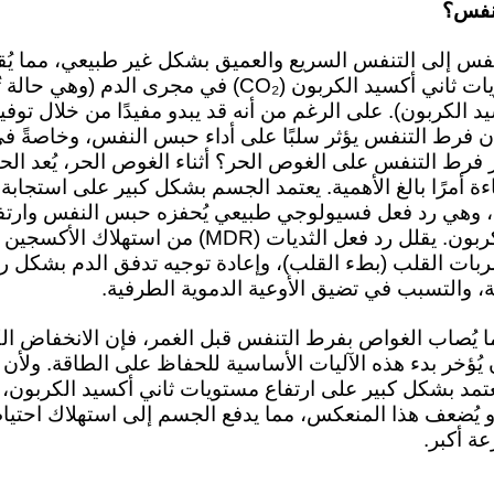
تنفس؟
نفس إلى التنفس السريع والعميق بشكل غير طبيعي، مما يُ
كبير من مستويات ثاني أكسيد الكربون (CO₂) في مجرى الدم
 الكربون). على الرغم من أنه قد يبدو مفيدًا من خلال توف
ا أن فرط التنفس يؤثر سلبًا على أداء حبس النفس، وخاصةً 
ر فرط التنفس على الغوص الحر؟ أثناء الغوص الحر، يُعد ال
ة أمرًا بالغ الأهمية. يعتمد الجسم بشكل كبير على استجابة
لثديية (MDR)، وهي رد فعل فسيولوجي طبيعي يُحفزه حبس النفس وار
ثاني أكسيد الكربون. يقلل رد فعل الثديات (MDR) من است
بات القلب (بطء القلب)، وإعادة توجيه تدفق الدم بشكل ر
ة، والتسبب في تضيق الأوعية الدموية الطرفية.
ا يُصاب الغواص بفرط التنفس قبل الغمر، فإن الانخفاض الك
يُؤخر بدء هذه الآليات الأساسية للحفاظ على الطاقة. ولأن
عتمد بشكل كبير على ارتفاع مستويات ثاني أكسيد الكربون،
أو يُضعف هذا المنعكس، مما يدفع الجسم إلى استهلاك احتيا
ة أكبر.
ر