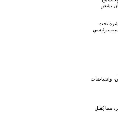
طير (غالبًا أقل من 45%) قبل أن يشعر
اشرة تحت
ي سبب رئيسي
س، وانقباضات
، مما يُقلل