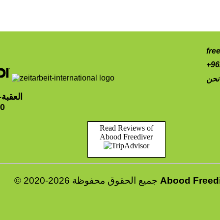
fre
+96
نحن
العقبة
10
Read Reviews of
Abood Freediver
Abood Freed
© 2020-2026 جميع الحقوق محفوظة