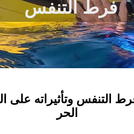
فرط التنفس
رط التنفس وتأثيراته على ا
الحر