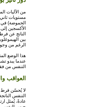
من الآليات الم
مستويات ثاني
الحموضة) في ا
الأكسجين إلى 
الناتج عن فرط 
بين الهيموغلوب
الرغم من وجود
هذا الوضع الم
عندما يبدو تشب
التنفس من فق
العواقب وا
لا يُحسّن فرط
التنفس الناتجة
عادةً، يُمثل ا
حبس النفس. بع