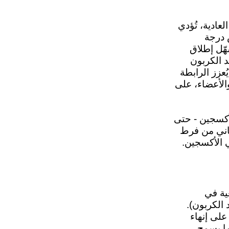
عادية، تُؤدي
 درجة
هّل إطلاق
 الكربون
ُعزز الرابطة
الأعضاء، على
أكسجين - حتى
ُعاني من فرط
 الأكسجين.
ية في
 الكربون).
على إنهاء
ما يسمح