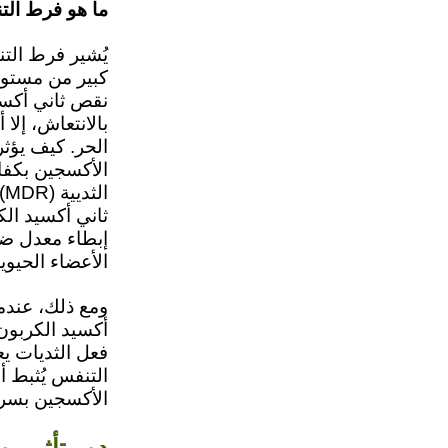
ما هو فرط ال
يُشير فرط الت
نقص ثاني أكسيد
بالانتعاش، إل
الحر. كيف يؤث
الأكسجين بكفاء
ا
إبطاء معدل ضر
الأعضاء الحيوي
ومع ذلك، عندم
أكسيد الكربون 
فعل الثديات ي
التنفس يُثبط 
الأكسجين بسرع
دور تأثير بو